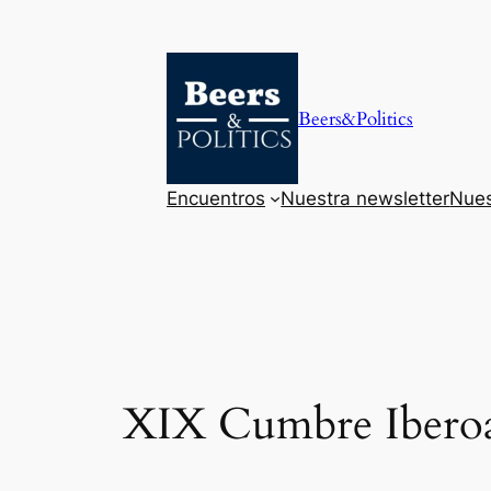
Saltar
al
contenido
Beers&Politics
Encuentros
Nuestra newsletter
Nues
XIX Cumbre Ibero