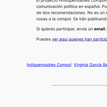
El proyecto «Indispensables Compol»
comunicación política en español. P
de dos recomendaciones. No es un c
cosas a la compol. Se irán publicand
Si quieres participar, envía un
email
Puedes
ver aquí quienes han partic
Indispensables Compol
Virginia García 