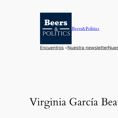
Saltar
al
contenido
Beers&Politics
Encuentros
Nuestra newsletter
Nues
Virginia García Be