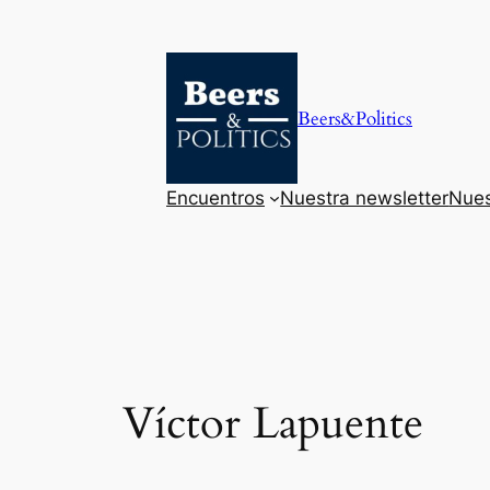
Saltar
al
contenido
Beers&Politics
Encuentros
Nuestra newsletter
Nues
Víctor Lapuente