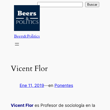
Saltar
Buscar
Buscar
al
contenido
Beers&Politics
Vicent Flor
Ene 11, 2019
—
en
Ponentes
Vicent Flor
es Profesor de sociología en la