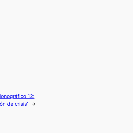
onográfico 12:
n de crisis’
→