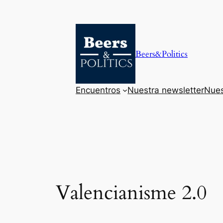
Saltar
al
contenido
Beers&Politics
Encuentros
Nuestra newsletter
Nues
Valencianisme 2.0