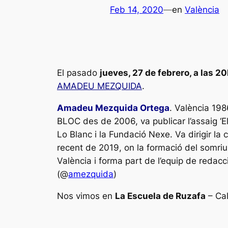
Feb 14, 2020
—
en
València
El pasado
jueves, 27 de febrero, a las 2
AMADEU MEZQUIDA
.
Amadeu Mezquida Ortega
. València 198
BLOC des de 2006, va publicar l’assaig ‘El
Lo Blanc i la Fundació Nexe. Va dirigir la
recent de 2019, on la formació del somriu
València i forma part de l’equip de redac
(@
amezquida
)
Nos vimos en
La Escuela de Ruzafa
– Cal