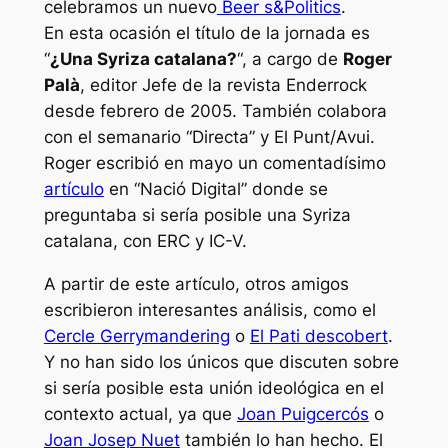
celebramos un nuevo
Beer s&Politics
.
En esta ocasión el título de la jornada es
“
¿Una Syriza catalana?
“, a cargo de
Roger
Palà
, editor Jefe de la revista Enderrock
desde febrero de 2005. También colabora
con el semanario “Directa” y El Punt/Avui.
Roger escribió en mayo un comentadísimo
artículo
en “Nació Digital” donde se
preguntaba si sería posible una Syriza
catalana, con ERC y IC-V.
A partir de este artículo, otros amigos
escribieron interesantes análisis, como el
Cercle Gerrymandering
o
El Pati descobert
.
Y no han sido los únicos que discuten sobre
si sería posible esta unión ideológica en el
contexto actual, ya que
Joan Puigcercós
o
Joan Josep Nuet
también lo han hecho. El