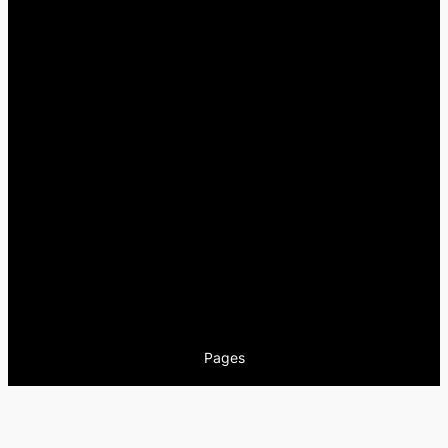
Pages
Encuentros
Nuestra newsletter
Nuestra editorial