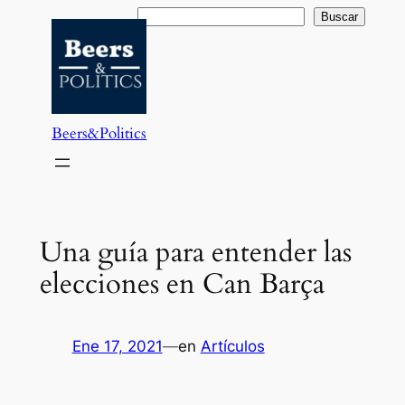
Saltar
Buscar
Buscar
al
contenido
Beers&Politics
Una guía para entender las
elecciones en Can Barça
Ene 17, 2021
—
en
Artículos