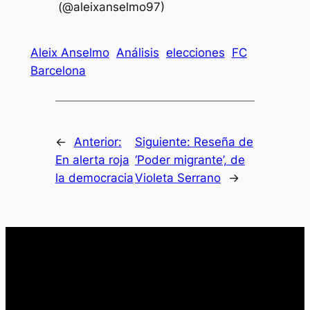
(@aleixanselmo97)
Aleix Anselmo
Análisis
elecciones
FC
Barcelona
←
Anterior:
Siguiente:
Reseña de
En alerta roja
‘Poder migrante’, de
la democracia
Violeta Serrano
→