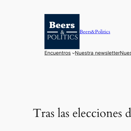
Saltar
al
contenido
Beers&Politics
Encuentros
Nuestra newsletter
Nues
Tras las elecciones 