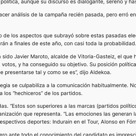
lítica, aunque su discurso es dialogante, sereno y has
acer análisis de la campaña recién pasada, pero erró en
 uno de los aspectos que subrayó sobre estas pasadas el
rán a finales de este año, con casi toda la probabilidad
a sido Javier Maroto, alcalde de Vitoria-Gasteiz, el qu
 votos, y ha conseguido su objetivo. Su posición política
e presentarse tal y como se es”, dijo Aldekoa.
tegia se culpabiliza a la comunicación habitualmente. N
los “hechiceros” de los partidos.
as. “Estos son superiores a las marcas (partidos polític
ganización que representa. “Las emociones las generan l
spectivos deportes: Indurain en el Tour, Alonso en Fórm
ero ante todo el conocimiento del candidato es impresc