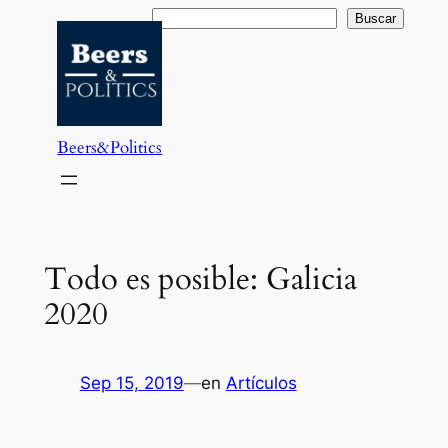
Saltar
Buscar
Buscar
al
contenido
Beers&Politics
Todo es posible: Galicia
2020
Sep 15, 2019
—
en
Artículos