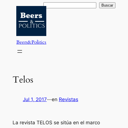
Saltar
Buscar
Buscar
al
contenido
Beers&Politics
Telos
Jul 1, 2017
—
en
Revistas
La revista TELOS se sitúa en el marco