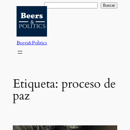
Saltar
Buscar
Buscar
al
contenido
Beers&Politics
Etiqueta:
proceso de
paz