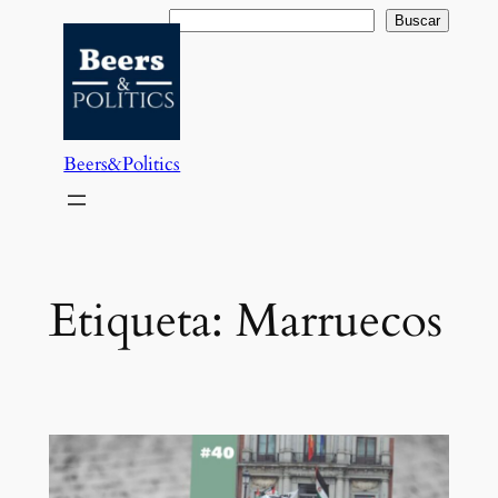
Saltar
Buscar
Buscar
al
contenido
Beers&Politics
Etiqueta:
Marruecos