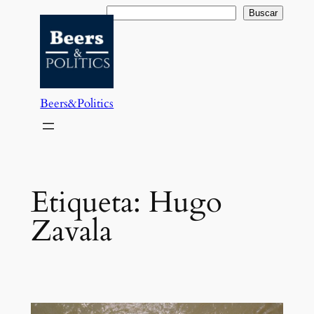
Saltar
Buscar
Buscar
al
contenido
Beers&Politics
Etiqueta:
Hugo
Zavala