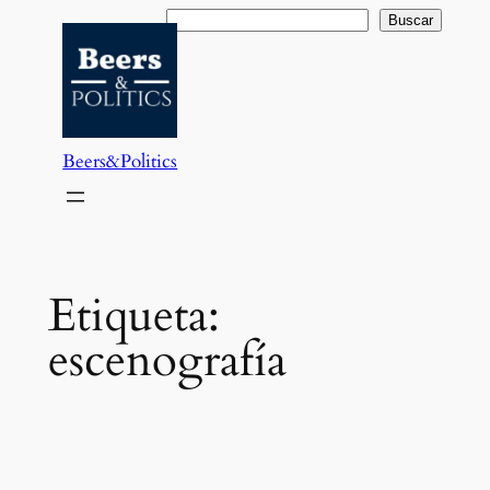
Saltar
Buscar
Buscar
al
contenido
Beers&Politics
Etiqueta:
escenografía