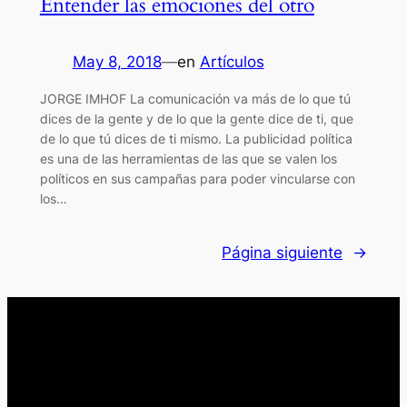
Entender las emociones del otro
May 8, 2018
—
en
Artículos
JORGE IMHOF La comunicación va más de lo que tú
dices de la gente y de lo que la gente dice de ti, que
de lo que tú dices de ti mismo. La publicidad política
es una de las herramientas de las que se valen los
políticos en sus campañas para poder vincularse con
los…
Página siguiente
→