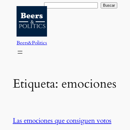
Saltar
Buscar
Buscar
al
contenido
Beers&Politics
Etiqueta:
emociones
Las emociones que consiguen votos