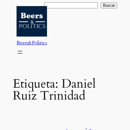
Saltar
Buscar
Buscar
al
contenido
Beers&Politics
Etiqueta:
Daniel
Ruiz Trinidad