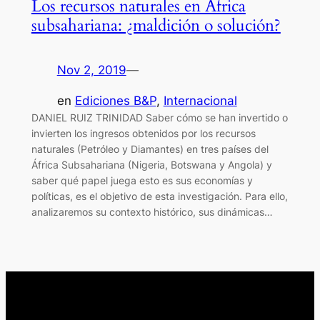
Los recursos naturales en África
subsahariana: ¿maldición o solución?
Nov 2, 2019
—
en
Ediciones B&P
, 
Internacional
DANIEL RUIZ TRINIDAD Saber cómo se han invertido o
invierten los ingresos obtenidos por los recursos
naturales (Petróleo y Diamantes) en tres países del
África Subsahariana (Nigeria, Botswana y Angola) y
saber qué papel juega esto es sus economías y
políticas, es el objetivo de esta investigación. Para ello,
analizaremos su contexto histórico, sus dinámicas…