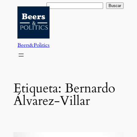
Saltar
Buscar
Buscar
al
contenido
Beers&Politics
Etiqueta:
Bernardo
Álvarez-Villar