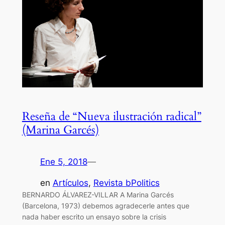
Reseña de “Nueva ilustración radical”
(Marina Garcés)
Ene 5, 2018
—
en
Artículos
, 
Revista bPolitics
BERNARDO ÁLVAREZ-VILLAR A Marina Garcés
(Barcelona, 1973) debemos agradecerle antes que
nada haber escrito un ensayo sobre la crisis