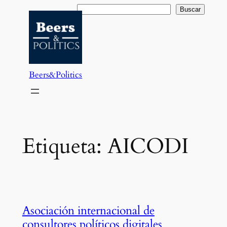
Saltar
Buscar
Buscar
al
contenido
Beers&Politics
Etiqueta:
AICODI
Asociación internacional de
consultores políticos digitales