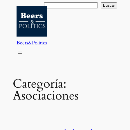
Saltar
Buscar
Buscar
al
contenido
Beers&Politics
Categoría:
Asociaciones