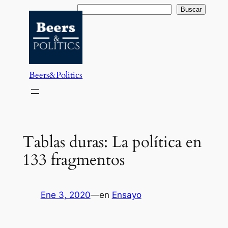
Saltar
Buscar
Buscar
al
contenido
Beers&Politics
Tablas duras: La política en
133 fragmentos
Ene 3, 2020
—
en
Ensayo