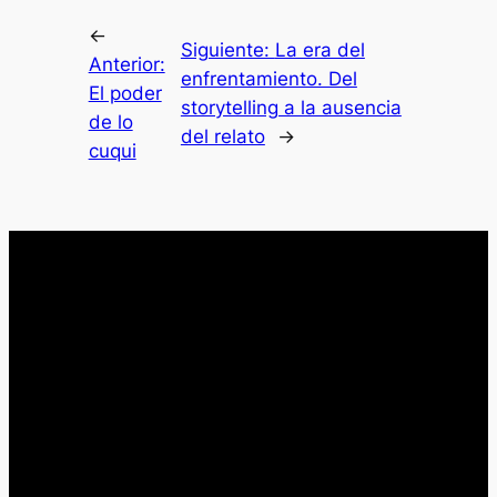
←
Siguiente:
La era del
Anterior:
enfrentamiento. Del
El poder
storytelling a la ausencia
de lo
del relato
→
cuqui