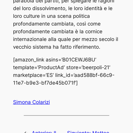
parabola dei partiti, per spiegare le ragioni
del loro dissolvimento, le loro identità e le
loro culture in una scena politica
profondamente cambiata, così come
profondamente cambiata è la cornice
internazionale alla quale per mezzo secolo il
vecchio sistema ha fatto riferimento.
[amazon_link asins=’B01CEWJ6BU’
template=’ProductAd’ store=’beerpoli-21′
marketplace=’ES’ link_id=’aad588bf-66c9-
11e7-b9e3-bf7de45b071f’]
Simona Colarizi