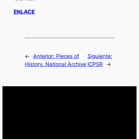
ENLACE
←
Anterior:
Pieces of
Siguiente:
History. National Archive
ICPSR
→