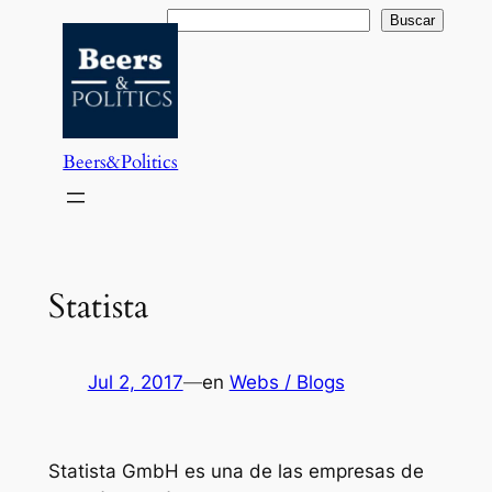
Saltar
Buscar
Buscar
al
contenido
Beers&Politics
Statista
Jul 2, 2017
—
en
Webs / Blogs
Statista GmbH es una de las empresas de