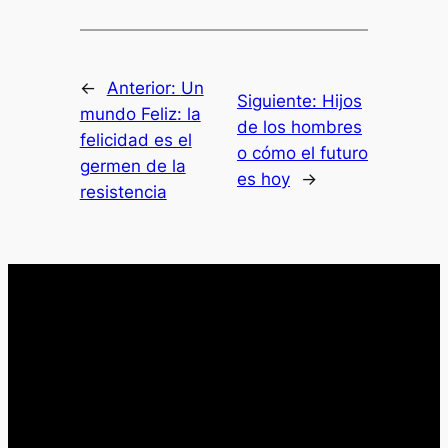
←
Anterior:
Un
Siguiente:
Hijos
mundo Feliz: la
de los hombres
felicidad es el
o cómo el futuro
germen de la
es hoy
→
resistencia