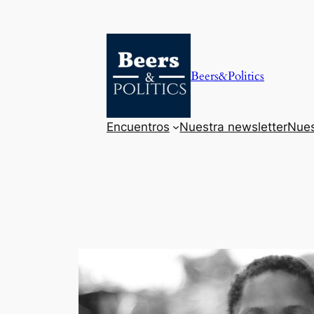
Saltar
al
contenido
Beers&Politics
Encuentros
Nuestra newsletter
Nues