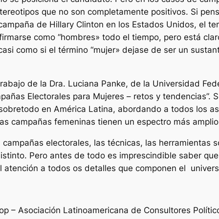
tereotipos que no son completamente positivos. Si pen
 campaña de Hillary Clinton en los Estados Unidos, el t
rmarse como “hombres» todo el tiempo, pero está claro q
si como si el término “mujer» dejase de ser un sustant
trabajo de la Dra. Luciana Panke, de la Universidad Fede
mpañas Electorales para Mujeres – retos y tendencias”. 
obretodo en América Latina, abordando a todos los asp
las campañas femeninas tienen un espectro más amplio 
 campañas electorales, las técnicas, las herramientas s
stinto. Pero antes de todo es imprescindible saber que
al atención a todos os detalles que componen el univer
op – Asociación Latinoamericana de Consultores Político