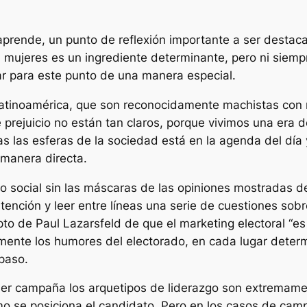
rende, un punto de reflexión importante a ser destaca
 mujeres es un ingrediente determinante, pero ni siem
r para este punto de una manera especial.
Latinoamérica, que son reconocidamente machistas co
 prejuicio no están tan claros, porque vivimos una era d
as las esferas de la sociedad está en la agenda del día
 manera directa.
o social sin las máscaras de las opiniones mostradas de
tención y leer entre líneas una serie de cuestiones sob
to de Paul Lazarsfeld de que el marketing electoral “
es
ente los humores del electorado, en cada lugar determ
 paso.
er campaña los arquetipos de liderazgo son extremamen
mo se posiciona el candidato. Pero en los casos de camp