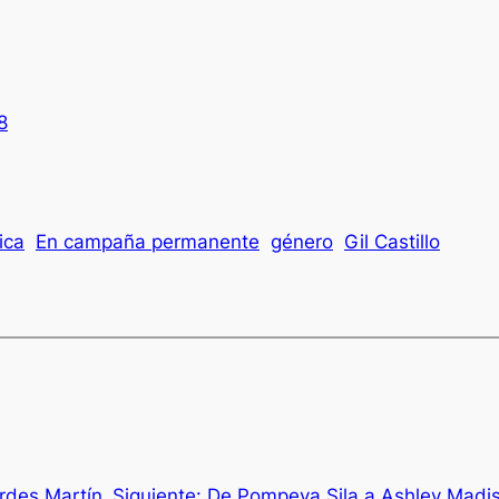
8
ica
En campaña permanente
género
Gil Castillo
urdes Martín
Siguiente:
De Pompeya Sila a Ashley Madiso