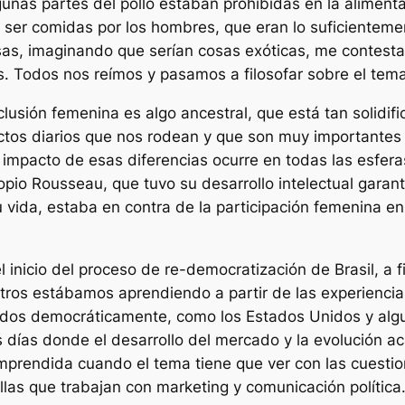
gunas partes del pollo estaban prohibidas en la aliment
an ser comidas por los hombres, que eran lo suficienteme
sas, imaginando que serían cosas exóticas, me contesta
s. Todos nos reímos y pasamos a filosofar sobre el tema
xclusión femenina es algo ancestral, que está tan solidi
ctos diarios que nos rodean y que son muy importantes 
impacto de esas diferencias ocurre en todas las esferas
ropio Rousseau, que tuvo su desarrollo intelectual garan
 vida, estaba en contra de la participación femenina en
inicio del proceso de re-democratización de Brasil, a fi
tros estábamos aprendiendo a partir de las experiencia
dos democráticamente, como los Estados Unidos y algu
ros días donde el desarrollo del mercado y la evolución
prendida cuando el tema tiene que ver con las cuestio
llas que trabajan con marketing y comunicación política