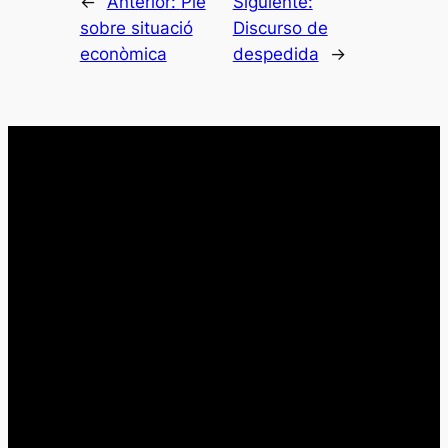
←
Anterior:
Ple
Siguiente:
sobre situació
Discurso de
econòmica
despedida
→