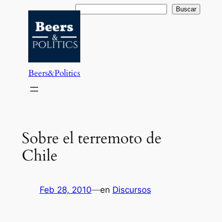
Saltar
Buscar
Buscar
al
contenido
Beers&Politics
Sobre el terremoto de
Chile
Feb 28, 2010
—
en
Discursos