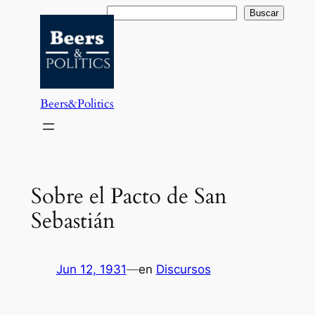
Saltar
Buscar
Buscar
al
contenido
Beers&Politics
Sobre el Pacto de San
Sebastián
Jun 12, 1931
—
en
Discursos