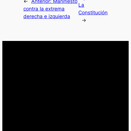
←
Anterior:
Manifiesto
La
contra la extrema
Constitución
derecha e izquierda
→