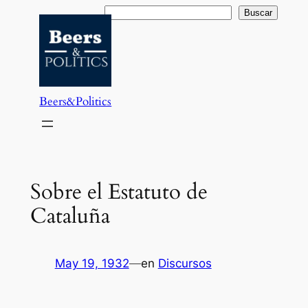
Saltar
Buscar
Buscar
al
contenido
Beers&Politics
Sobre el Estatuto de
Cataluña
May 19, 1932
—
en
Discursos