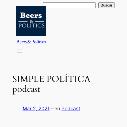
Saltar
Buscar
Buscar
al
contenido
Beers&Politics
SIMPLE POLÍTICA
podcast
Mar 2, 2021
—
en
Podcast