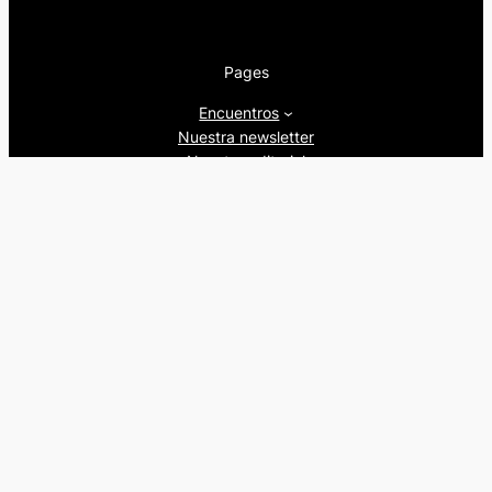
Pages
Encuentros
Nuestra newsletter
Nuestra editorial
Artículos
Quienes somos
Beers&Politics, 2024