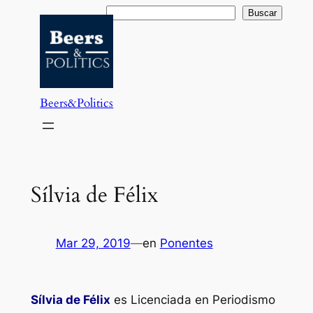
Saltar
Buscar
Buscar
al
contenido
Beers&Politics
Sílvia de Félix
Mar 29, 2019
—
en
Ponentes
Sílvia de Félix
es Licenciada en Periodismo