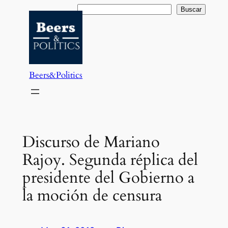
Saltar
Buscar
Buscar
al
contenido
Beers&Politics
Discurso de Mariano
Rajoy. Segunda réplica del
presidente del Gobierno a
la moción de censura