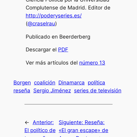
Complutense de Madrid. Editor de
http://poderyseries.es/
(
@craselrau
)
Publicado en Beerderberg
Descargar el
PDF
Ver más artículos del
número 13
Borgen
coalición
Dinamarca
política
reseña
Sergio Jiménez
series de televisión
←
Anterior:
Siguiente:
Reseña:
El político de
«El gran escape» de