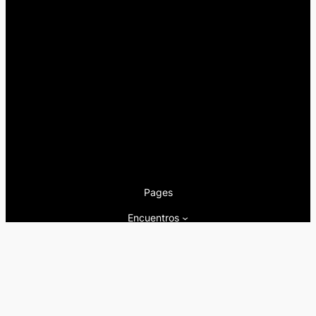
Pages
Encuentros
Nuestra newsletter
Nuestra editorial
Artículos
Quienes somos