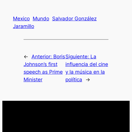
Mexico
Mundo
Salvador González
Jaramillo
←
Anterior:
Boris
Siguiente:
La
Johnson’s first
influencia del cine
speech as Prime
y la música en la
Minister
política
→