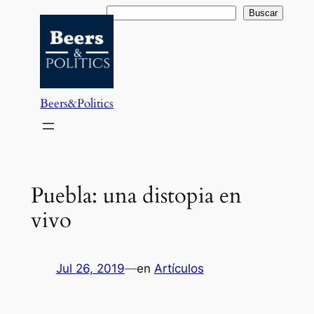
Saltar
Buscar
Buscar
al
contenido
Beers&Politics
Puebla: una distopia en
vivo
Jul 26, 2019
—
en
Artículos