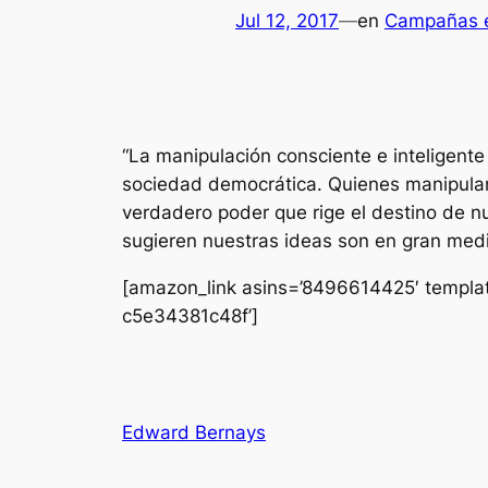
Jul 12, 2017
—
en
Campañas e
“La manipulación consciente e inteligent
sociedad democrática. Quienes manipulan 
verdadero poder que rige el destino de n
sugieren nuestras ideas son en gran med
[amazon_link asins=’8496614425′ templat
c5e34381c48f’]
Edward Bernays