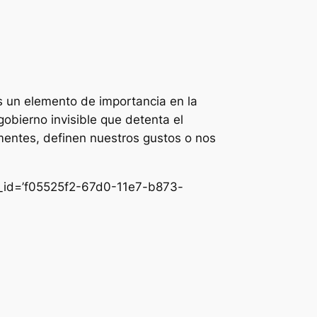
s un elemento de importancia en la
obierno invisible que detenta el
mentes, definen nuestros gustos o nos
nk_id=’f05525f2-67d0-11e7-b873-