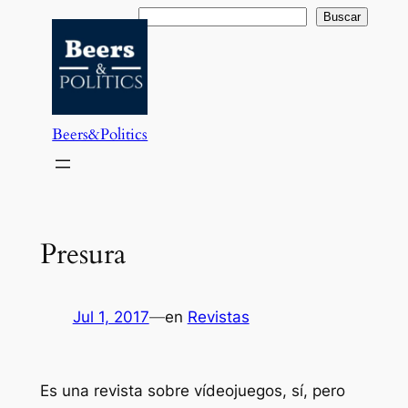
Saltar
Buscar
Buscar
al
contenido
Beers&Politics
Presura
Jul 1, 2017
—
en
Revistas
Es una revista sobre vídeojuegos, sí, pero