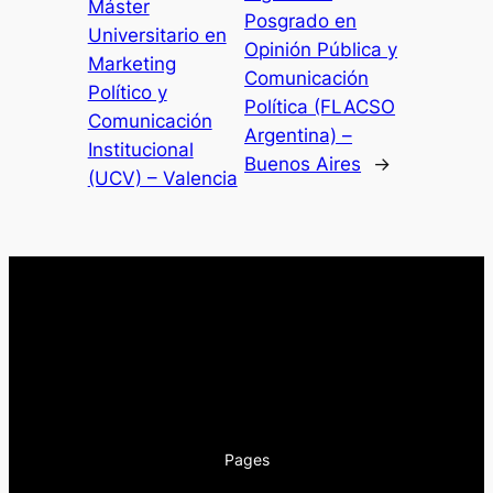
Máster
Posgrado en
Universitario en
Opinión Pública y
Marketing
Comunicación
Político y
Política (FLACSO
Comunicación
Argentina) –
Institucional
Buenos Aires
→
(UCV) – Valencia
Pages