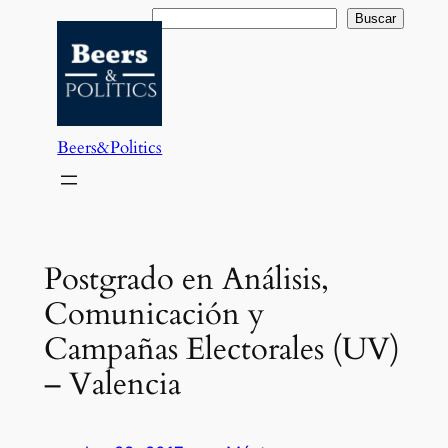
Saltar
Buscar
Buscar
al
contenido
Beers&Politics
Postgrado en Análisis,
Comunicación y
Campañas Electorales (UV)
– Valencia