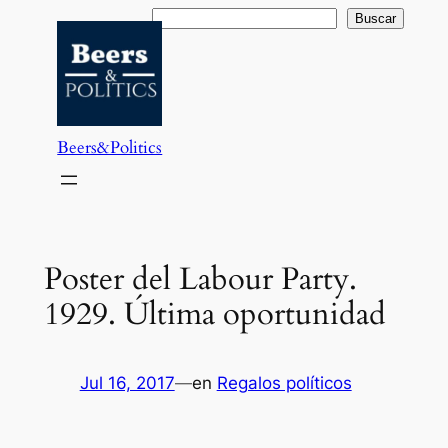
Saltar
Buscar
Buscar
al
contenido
Beers&Politics
Poster del Labour Party.
1929. Última oportunidad
Jul 16, 2017
—
en
Regalos políticos