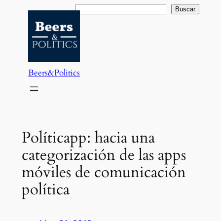
Saltar
Buscar
Buscar
al
contenido
Beers&Politics
Políticapp: hacia una
categorización de las apps
móviles de comunicación
política