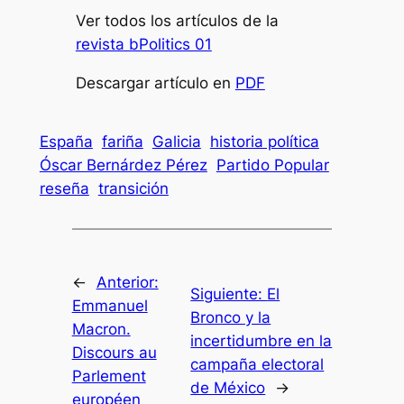
Ver todos los artículos de la
revista bPolitics 01
Descargar artículo en
PDF
España
fariña
Galicia
historia política
Óscar Bernárdez Pérez
Partido Popular
reseña
transición
←
Anterior:
Siguiente:
El
Emmanuel
Bronco y la
Macron.
incertidumbre en la
Discours au
campaña electoral
Parlement
de México
→
européen