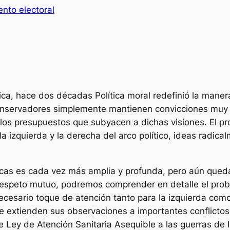
nto electoral
lítica, hace dos décadas Política moral redefinió la man
 conservadores simplemente mantienen convicciones muy d
 los presupuestos que subyacen a dichas visiones. El pr
la izquierda y la derecha del arco político, ideas radic
gicas es cada vez más amplia y profunda, pero aún queda
e respeto mutuo, podremos comprender en detalle el prob
necesario toque de atención tanto para la izquierda com
ue extienden sus observaciones a importantes conflicto
e Ley de Atención Sanitaria Asequible a las guerras de I