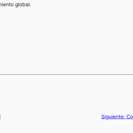
miento global.
i
Siguiente:
Co