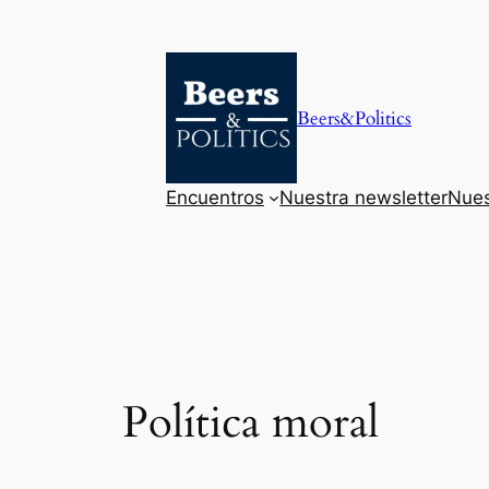
Saltar
al
contenido
Beers&Politics
Encuentros
Nuestra newsletter
Nues
Política moral