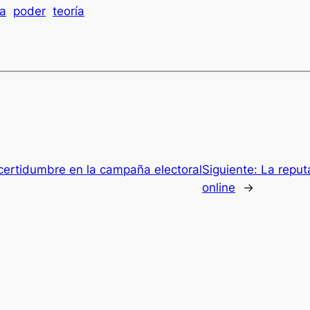
ca
poder
teoría
ncertidumbre en la campaña electoral
Siguiente:
La reputa
online
→