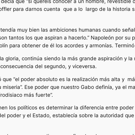
s decía que “si queréis conocer a un hombre, revestidle 
offler para darnos cuenta que a lo largo de la historia 
 entendía muy bien las ambiciones humanas cuando seña
son tantos los que aspiran a hacerlo.” Napoleón por su
lín para obtener de él los acordes y armonías. Terminó
 la gloria, continúa siendo la más grande aspiración y 
consecuencia del segundo, y viceversa.
 que “el poder absoluto es la realización más alta y 
 miseria”. Ese poder que nuestro Gabo definía, ya el m
frodisiaco más fuerte”.
nen los políticos es determinar la diferencia entre pod
l poder y el Estado, establecía sobre la autoridad que