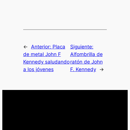
←
Anterior:
Placa
Siguiente:
de metal John F
Alfombrilla de
Kennedy saludando
ratón de John
a los jóvenes
F. Kennedy
→