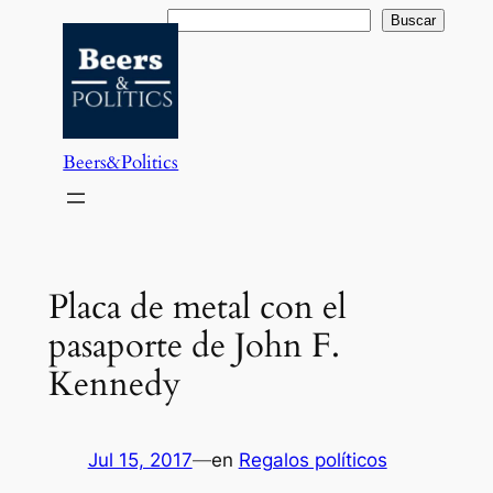
Saltar
Buscar
Buscar
al
contenido
Beers&Politics
Placa de metal con el
pasaporte de John F.
Kennedy
Jul 15, 2017
—
en
Regalos políticos