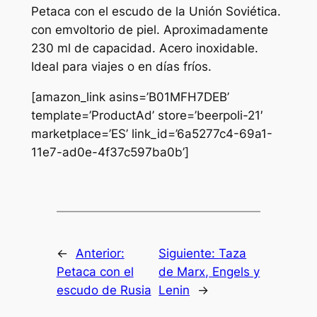
Petaca con el escudo de la Unión Soviética.
con emvoltorio de piel. Aproximadamente
230 ml de capacidad. Acero inoxidable.
Ideal para viajes o en días fríos.
[amazon_link asins=’B01MFH7DEB’
template=’ProductAd’ store=’beerpoli-21′
marketplace=’ES’ link_id=’6a5277c4-69a1-
11e7-ad0e-4f37c597ba0b’]
←
Anterior:
Siguiente:
Taza
Petaca con el
de Marx, Engels y
escudo de Rusia
Lenin
→