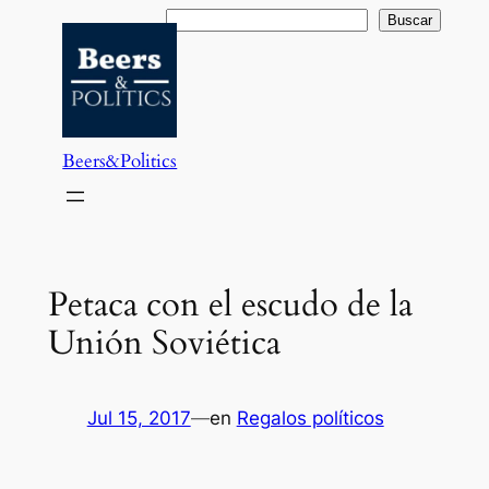
Saltar
Buscar
Buscar
al
contenido
Beers&Politics
Petaca con el escudo de la
Unión Soviética
Jul 15, 2017
—
en
Regalos políticos