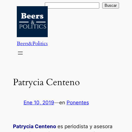
Saltar
Buscar
Buscar
al
contenido
Beers&Politics
Patrycia Centeno
Ene 10, 2019
—
en
Ponentes
Patrycia Centeno
es periodista y asesora