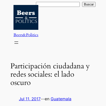
Saltar
Buscar
Buscar
al
contenido
Beers&Politics
Participación ciudadana y
redes sociales: el lado
oscuro
Jul 11, 2017
—
en
Guatemala