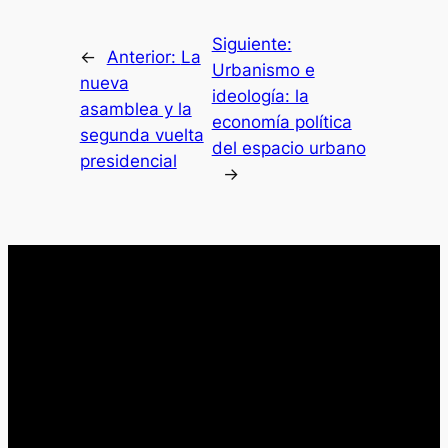
Siguiente:
←
Anterior:
La
Urbanismo e
nueva
ideología: la
asamblea y la
economía política
segunda vuelta
del espacio urbano
presidencial
→