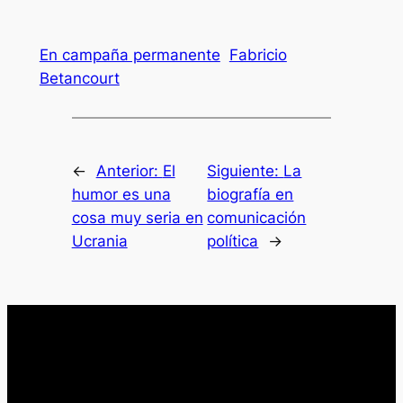
En campaña permanente
Fabricio
Betancourt
←
Anterior:
El
Siguiente:
La
humor es una
biografía en
cosa muy seria en
comunicación
Ucrania
política
→