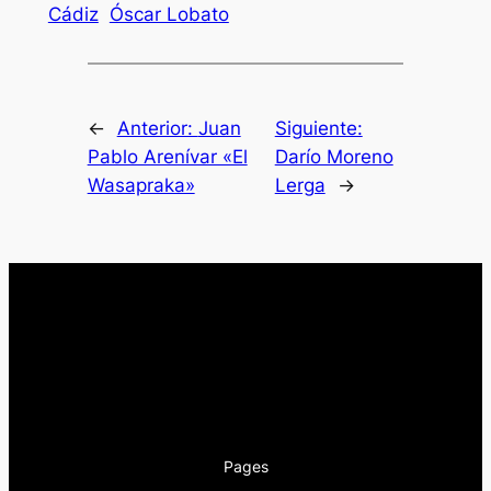
Cádiz
Óscar Lobato
←
Anterior:
Juan
Siguiente:
Pablo Arenívar «El
Darío Moreno
Wasapraka»
Lerga
→
Pages