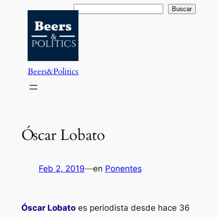
Saltar
Buscar
Buscar
al
contenido
Beers&Politics
Óscar Lobato
Feb 2, 2019
—
en
Ponentes
Óscar Lobato
es periodista desde hace 36