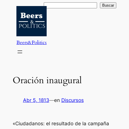
Saltar
Buscar
Buscar
al
contenido
Beers&Politics
Oración inaugural
Abr 5, 1813
—
en
Discursos
«Ciudadanos: el resultado de la campaña