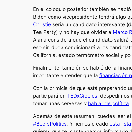
En el coloquio posterior también se habló
Biden como vicepresidente tendrá algo qu
Christie
sería un candidato interesante (d
Tea Party) y no hay que olvidar a
Marco R
Alana considera que el candidato saldrá d
eso sin duda condicionará a los candidat
California, estado termómetro social y pol
Finalmente, también se habló de la financ
importante entender que la
financiación 
Con la primicia de que está preparando u
participará en
TEDxCibeles
, despedimos u
tomar unas cervezas y
hablar de política
.
Además de este resumen, puedes leer e
#BeersPolitics
. Y hemos creado
esta list
quieres que te mantengamos informado 