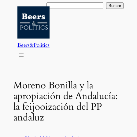
Saltar
Buscar
Buscar
al
contenido
Beers&Politics
Moreno Bonilla y la
apropiación de Andalucía:
la feijooización del PP
andaluz