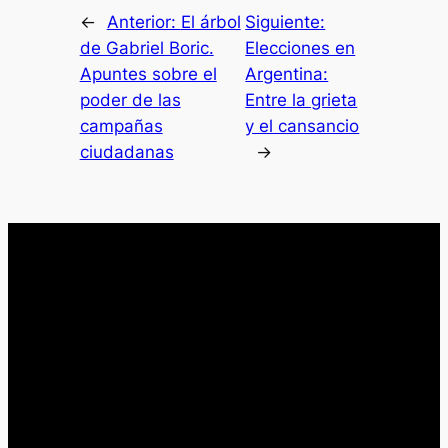
←
Anterior:
El árbol
Siguiente:
de Gabriel Boric.
Elecciones en
Apuntes sobre el
Argentina:
poder de las
Entre la grieta
campañas
y el cansancio
ciudadanas
→